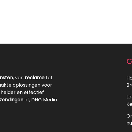
C
ensten
, van
reclame
tot
Ho
akte oplossingen voor
Br
helder en effectief
Lo
tzendingen
of, DNG Media
Ke
On
nu